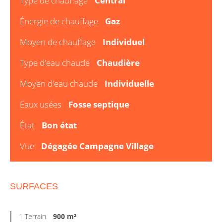
Type de chauffage
Central
Énergie de chauffage
Gaz
Moyen de chauffage
Individuel
Type d'eau chaude
Chaudière
Moyen d'eau chaude
Individuelle
Eaux usées
Fosse septique
État
Bon état
Vue
Dégagée Campagne Village
SURFACES
1 Terrain
900 m²