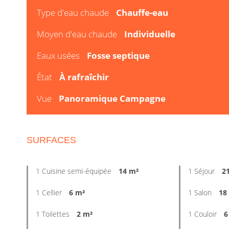
Type d'eau chaude
Chauffe-eau
Moyen d'eau chaude
Individuelle
Eaux usées
Fosse septique
État
À rafraîchir
Vue
Panoramique Campagne
SURFACES
1 Cuisine semi-équipée
14 m²
1 Séjour
2
1 Cellier
6 m²
1 Salon
18
1 Toilettes
2 m²
1 Couloir
6