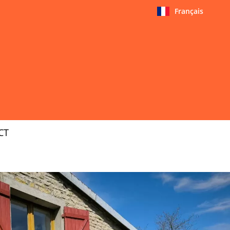
Français
CT