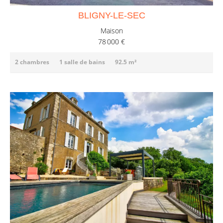
BLIGNY-LE-SEC
Maison
78 000 €
2 chambres
1 salle de bains
92.5 m²