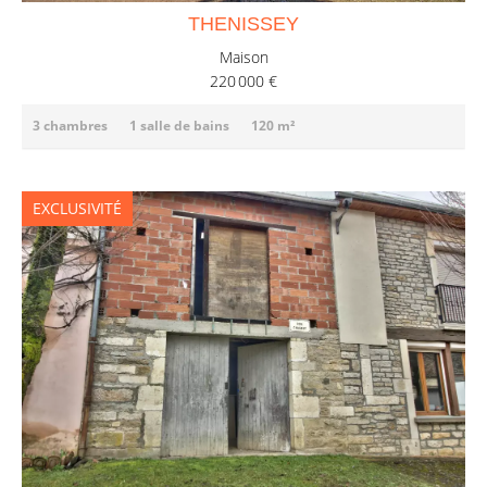
THENISSEY
Maison
220 000 €
3 chambres
1 salle de bains
120 m²
EXCLUSIVITÉ