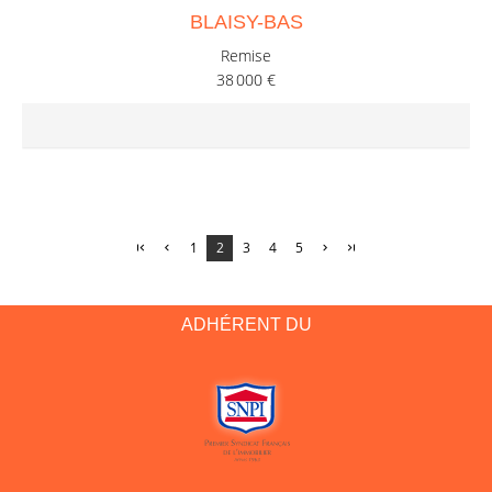
BLAISY-BAS
Remise
38 000 €
1
2
3
4
5
ADHÉRENT DU