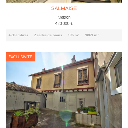
SALMAISE
Maison
420 000 €
4 chambres
2 salles de bains
196 m²
1861 m²
EXCLUSIVITÉ