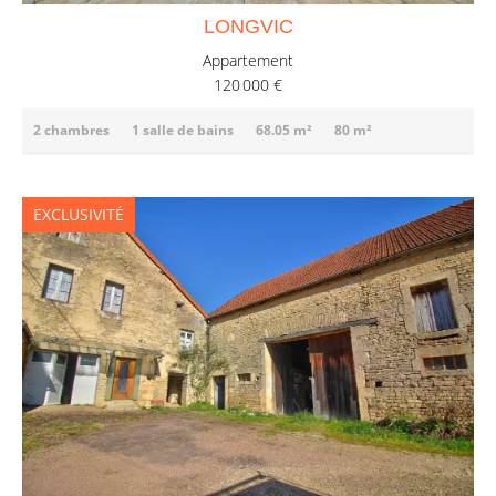
LONGVIC
Appartement
120 000 €
2 chambres
1 salle de bains
68.05 m²
80 m²
EXCLUSIVITÉ